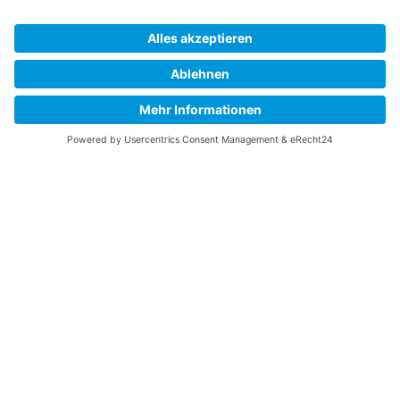
UNSER PRODUKT
hawepro.de
HANDWERKER-SOFTWARE
Übersicht
Software-Vergleich
Hawepro
adtrimo
Hawepro Erfahrungen
Plancraft Erfahrungen
Hero-Software
ToolTime
TESTS & TOOLS
Alle Praxistests
Werkzeugkoffer Vergleich