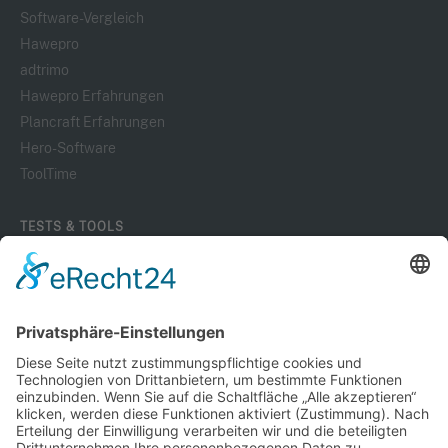
Software-Vergleich
Hawepro
adtrimo
Hawepro Erfahrungen
Plancraft Erfahrungen
Hero-Software
ToolTime
TESTS & TOOLS
Alle Praxistests
Werkzeugkoffer Vergleich
Makita Tools
Geschenkideen
Geschenke für Mitarbeiter
Handwerker-Wissen
WEITERE PROJEKTE