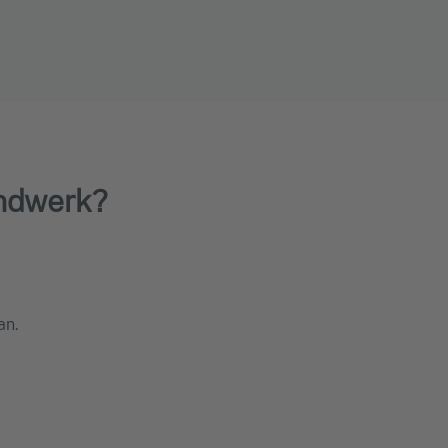
andwerk?
an.