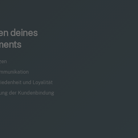
en deines
ents
zen
mmunikation
edenheit und Loyalität
ung der Kundenbindung